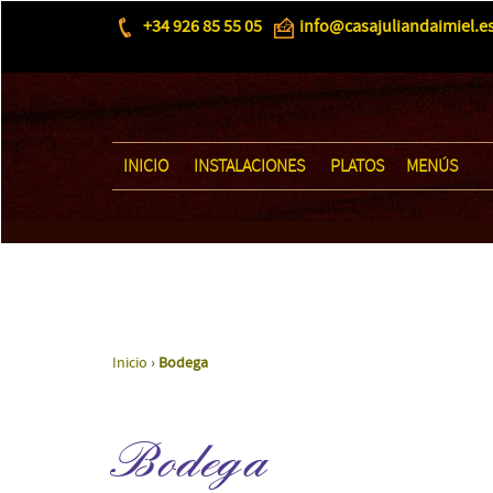
+34 926 85 55 05
info@casajuliandaimiel.e
INICIO
INSTALACIONES
PLATOS
MENÚS
Inicio
›
Bodega
Bodega