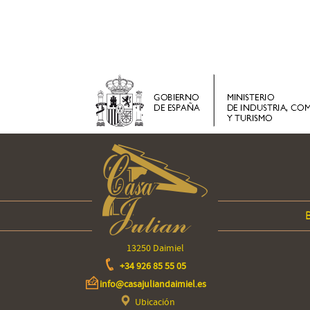
13250 Daimiel
+34 926 85 55 05
info@casajuliandaimiel.es
Ubicación